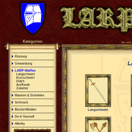
Kategorien
Sie sind 
Rüstung
L
Gewandung
LARP-Waffen
Langschwert
Kurzschwert
Dolch
Axt/Keule
Zubehör
Masken & Schminke
Schmuck
Bücher/Medien
Langschwert
Do-it-Yourself
Allerley