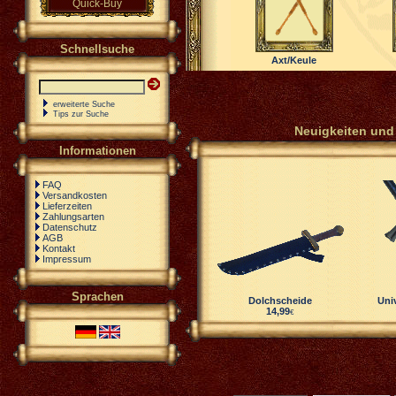
Quick-Buy
Schnellsuche
Axt/Keule
erweiterte Suche
Tips zur Suche
Neuigkeiten und 
Informationen
FAQ
Versandkosten
Lieferzeiten
Zahlungsarten
Datenschutz
AGB
Kontakt
Impressum
Sprachen
Dolchscheide
Uni
14,99
€