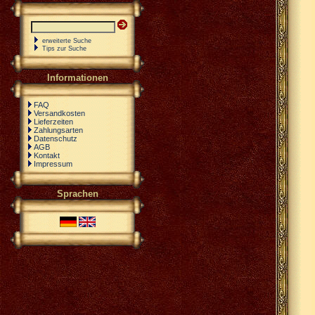
erweiterte Suche
Tips zur Suche
Informationen
FAQ
Versandkosten
Lieferzeiten
Zahlungsarten
Datenschutz
AGB
Kontakt
Impressum
Sprachen