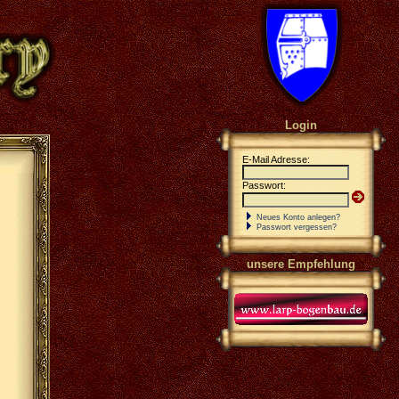
Login
E-Mail Adresse:
Passwort:
Neues Konto anlegen?
Passwort vergessen?
unsere Empfehlung