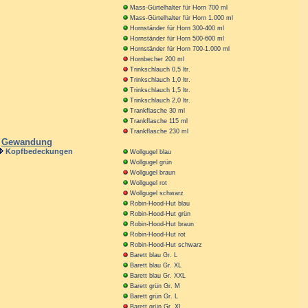
Mass-Gürtelhalter für Horn 700 ml
Mass-Gürtelhalter für Horn 1.000 ml
Hornständer für Horn 300-400 ml
Hornständer für Horn 500-600 ml
Hornständer für Horn 700-1.000 ml
Hornbecher 200 ml
Trinkschlauch 0,5 ltr.
Trinkschlauch 1,0 ltr.
Trinkschlauch 1,5 ltr.
Trinkschlauch 2,0 ltr.
Trankflasche 30 ml
Trankflasche 115 ml
Trankflasche 230 ml
Gewandung
Kopfbedeckungen
Wollgugel blau
Wollgugel grün
Wollgugel braun
Wollgugel rot
Wollgugel schwarz
Robin-Hood-Hut blau
Robin-Hood-Hut grün
Robin-Hood-Hut braun
Robin-Hood-Hut rot
Robin-Hood-Hut schwarz
Barett blau Gr. L
Barett blau Gr. XL
Barett blau Gr. XXL
Barett grün Gr. M
Barett grün Gr. L
Barett grün Gr. XL