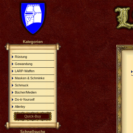
Kategorien
Rüstung
Gewandung
LARP-Waffen
Masken & Schminke
Schmuck
Bücher/Medien
Do-it-Yourself
Allerley
Quick-Buy
Schnellsuche