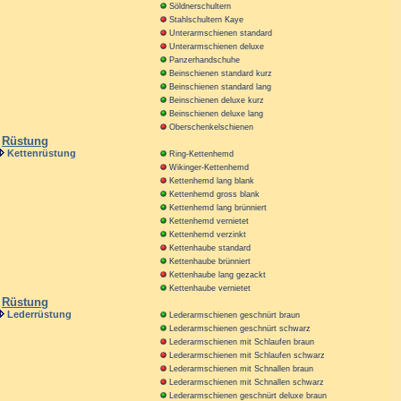
Söldnerschultern
Stahlschultern Kaye
Unterarmschienen standard
Unterarmschienen deluxe
Panzerhandschuhe
Beinschienen standard kurz
Beinschienen standard lang
Beinschienen deluxe kurz
Beinschienen deluxe lang
Oberschenkelschienen
Rüstung
Kettenrüstung
Ring-Kettenhemd
Wikinger-Kettenhemd
Kettenhemd lang blank
Kettenhemd gross blank
Kettenhemd lang brünniert
Kettenhemd vernietet
Kettenhemd verzinkt
Kettenhaube standard
Kettenhaube brünniert
Kettenhaube lang gezackt
Kettenhaube vernietet
Rüstung
Lederrüstung
Lederarmschienen geschnürt braun
Lederarmschienen geschnürt schwarz
Lederarmschienen mit Schlaufen braun
Lederarmschienen mit Schlaufen schwarz
Lederarmschienen mit Schnallen braun
Lederarmschienen mit Schnallen schwarz
Lederarmschienen geschnürt deluxe braun