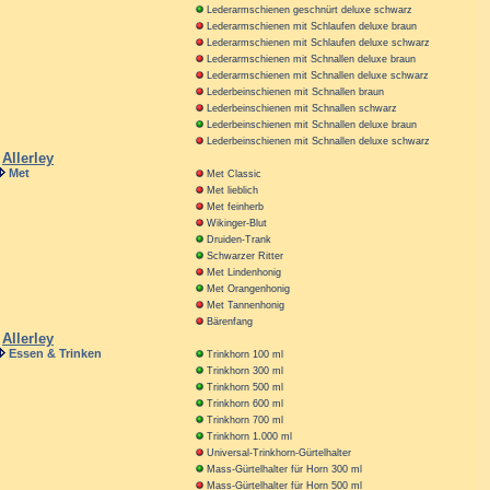
Lederarmschienen geschnürt deluxe schwarz
Lederarmschienen mit Schlaufen deluxe braun
Lederarmschienen mit Schlaufen deluxe schwarz
Lederarmschienen mit Schnallen deluxe braun
Lederarmschienen mit Schnallen deluxe schwarz
Lederbeinschienen mit Schnallen braun
Lederbeinschienen mit Schnallen schwarz
Lederbeinschienen mit Schnallen deluxe braun
Lederbeinschienen mit Schnallen deluxe schwarz
Allerley
Met
Met Classic
Met lieblich
Met feinherb
Wikinger-Blut
Druiden-Trank
Schwarzer Ritter
Met Lindenhonig
Met Orangenhonig
Met Tannenhonig
Bärenfang
Allerley
Essen & Trinken
Trinkhorn 100 ml
Trinkhorn 300 ml
Trinkhorn 500 ml
Trinkhorn 600 ml
Trinkhorn 700 ml
Trinkhorn 1.000 ml
Universal-Trinkhorn-Gürtelhalter
Mass-Gürtelhalter für Horn 300 ml
Mass-Gürtelhalter für Horn 500 ml